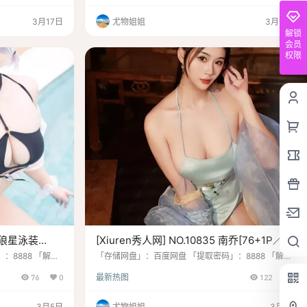
个咱们不聊天气，
超ji有趣的小姐姐
3月17日
尤物姐姐
3月12日
谢小蒽，但咱们还
解锁
里zui萌zui可
会员
…
权限
 天狼星泳装
[Xiuren秀人网] NO.10835 南乔[76+1P／
834MB]
：8888 「解压
「存储网盘」：百度网盘 「提取密码」：8888 「解压
明」：官方原画，无
密码」：www.hw9.top 「水印说明」：官方原画，无
76
0
最新热图
122
0
权归素材本人
第三方水印 「资源申明」：最终所有权归素材本人
3月5日
尤物姐姐
3月1日