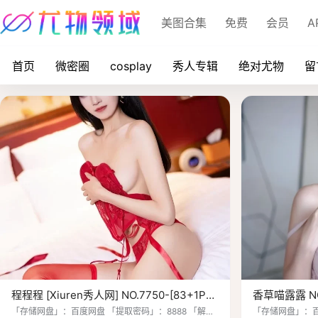
美图合集
免费
会员
A
首页
微密圈
cosplay
秀人专辑
绝对尤物
留
程程程 [Xiuren秀人网] NO.7750-[83+1P／
香草喵露露 N
720MB]
[40P+1V / 1.
「存储网盘」：百度网盘 「提取密码」：8888 「解压
「存储网盘」：百