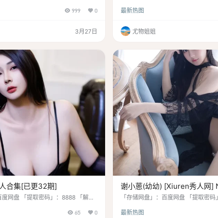
w9.top 「水印说明」：原版画质，无
密码」：www.hw9.top 「水印说
999
0
最新热图
源申明」：最终所有权归素材本人 香
第三方水印 「资源申明」：最终所有
白羊座小姐姐，23岁。她给人的感觉是
家好，我是小尤！今天要向大家介绍
于帮助他人。 作品丰富多样，精彩纷
主瓜希酱！她拥有53.7万粉丝关注
3月27日
尤物姐姐
院、室内白纱、潘晶莲、课室制服、黑
各大短视频平台和B站活跃。作为签
亚、玻璃房娘、厨娘、诗雨学姐睡衣自
加各大漫展活动。她不仅外表出众，
。 她不仅拥有高质量的作品，而…
味，擅长唱歌和跳舞，深受粉丝们的
合集[已更32期]
谢小蒽(幼幼) [Xiuren秀人网] N
[80+1P／653MB]
度网盘 「提取密码」：8888 「解压
「存储网盘」：百度网盘 「提取密码」
w9.top 「水印说明」：官方原画，无
密码」：www.hw9.top 「水印说
65
0
最新热图
资源申明」：最终所有权归素材本人
第三方水印 「资源申明」：最终所有