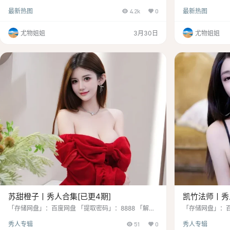
密码」：www.hw9.top 「水印说明」：原版画质，无
密码」：www.h
最新热图
4.2k
0
最新热图
第三方水印 「资源申明」：最终所有权归素材本人 程
第三方水印 「资
程，一个名字如此柔美，却蕴含着无限的魅力和神秘
草喵露露，广东
感。她是那样的与众不同，即使在90后的行列中，她也
温暖热心的，善
尤物姐姐
3月30日
尤物姐姐
独具一格，成为知名度颇高的模特之一。来自湖南长
呈，包括阳台庭
沙，这个地方孕育出了她那独特的气质和风采。 她的名
丝萌妹、赫斯缇
字本身就像一首优美动人的诗，唤起人们对她的无限…
拍、阿狸同人等
苏甜橙子丨秀人合集[已更4期]
凯竹法师丨秀人
「存储网盘」：百度网盘 「提取密码」：8888 「解压
「存储网盘」：百
密码」：www.hw9.top 「水印说明」：官方原画，无
密码」：www.h
秀人专辑
51
0
秀人专辑
第三方水印 「资源申明」：最终所有权归素材本人
第三方水印 「