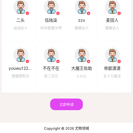
二头
伍陆柒
zzx
麦田人
运动达人
时间管理大师
健康达人
健康达人
youwu122332
不在不在
大魔王佐助
帝歆潇潇
慢慢攒积分
老二次元
E.N.D.
五十万雇主
立即申请
Copyright © 2026
尤物领域