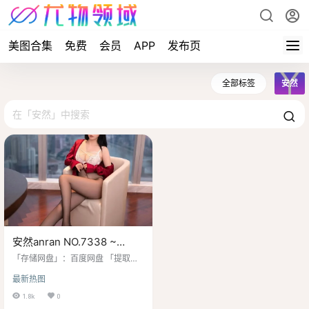
美图合集
免费
会员
APP
发布页
全部标签
安然
安然anran NO.7338 ~
[79+1P／690MB]
「存储网盘」：百度网盘 「提取密
码」：8888 「解压密码」：www.h
最新热图
w9.top 「水印说明」：原版画质，
无第三方水印 「资源申明」：最终
1.8k
0
所有权归素材本人 今天就让小尤继