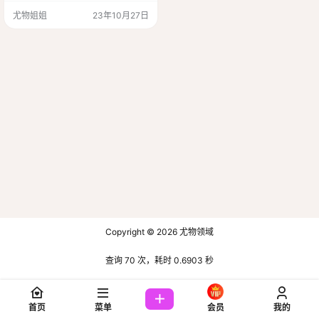
续给大家带来娱乐吧！今天要向大
尤物姐姐
23年10月27日
家介绍一位超级厉害的模特和微博
网红——安然Maleah！这位妹子身
高高达172公分，简直是美得让人傻
傻分不清东南西北啊！她长得迷人
又漂亮，身材高挑得让人羡慕嫉妒
恨！真是美丽到爆炸啊！作为模
特，安然…
Copyright © 2026
尤物领域
查询 70 次，耗时 0.6903 秒
首页
菜单
会员
我的