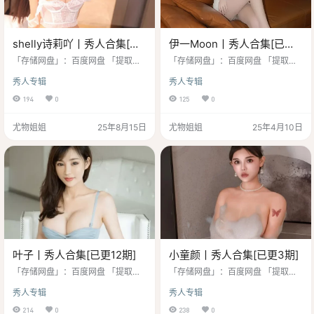
shelly诗莉吖丨秀人合集[已
伊一Moon丨秀人合集[已更2
更22期]
期]
「存储网盘」：百度网盘 「提取密
「存储网盘」：百度网盘 「提取密
码」：8888 「解压密码」：www.h
码」：8888 「解压密码」：www.h
秀人专辑
秀人专辑
w9.top 「水印说明」：原版画质，
w9.top 「水印说明」：官方原画，
无第三方水印 「资源申明」：最终
无第三方水印 「资源申明」：最终
194
0
125
0
所有权归素材本人 「资源规格」：
所有权归素材本人 「资源规格」：
[1682P – 17G] 嘿！瞧见没？那个踩
[132P – 1.3G] 摄影棚里的灯光突然
尤物姐姐
25年8月15日
尤物姐姐
25年4月10日
着细高跟都能走出六亲不认步伐的
暗了下来，只留下一束追光打在白s
女孩，就是当下秀人网上zui炙手可
e背景布前。伊一Moon深吸一口
热的新宠——Shelly诗莉吖！要是你
气，赤足踩在冰凉的地板上，纤细
还没被她的美照刷屏过朋友圈，那
的脚踝在灯光下泛着珍珠般的光
可真是out到家啦！这个出生于凛冽
泽。 "Action！"随着摄影师的指…
寒冬却自带暖阳…
叶子丨秀人合集[已更12期]
小童颜丨秀人合集[已更3期]
「存储网盘」：百度网盘 「提取密
「存储网盘」：百度网盘 「提取密
码」：8888 「解压密码」：www.h
码」：8888 「解压密码」：www.h
秀人专辑
秀人专辑
w9.top 「水印说明」：官方原画，
w9.top 「水印说明」：原版画质，
无第三方水印 「资源申明」：最终
无第三方水印 「资源申明」：最终
214
0
238
0