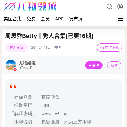
美图合集
免费
会员
APP
发布页
周思乔Betty丨秀人合集[已更16期]
0
秀人专辑
25年2月11日
前往下载
尤物姐姐
关注
私信
尤物大师
「存储网盘」：百度网盘
「提取密码」：8888
「解压密码」：www.hw9.top
「水印说明」：原版画质，无第三方水印