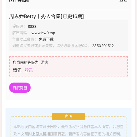
下载权限
周思乔Betty丨秀人合集[已更16期]
提取码：
8888
解压密码：
www.hw9.top
年度以上会员：
免费下载
如遇购买失败或资源失效，请务必联系客服QQ：
2350201512
您当前的等级为
游客
请先
登录
百度网盘
声明
本站所发内容均来源于网络，最终版权归资源作者本人所有。若您喜
欢本文可
附上原文链接
随意转载。若所发内容侵犯了您的相关权利，