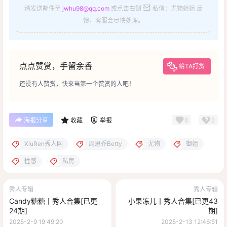
请发送邮件至
jwhu98@qq.com
或点击右侧
私信：尤物姐姐 反
馈，客服会尽快处理。
点点赞赏，手留余香
给TA打赏
还没有人赞赏，快来当第一个赞赏的人吧！
0
0
海报分享
收藏
举报
XiuRen秀人网
周思乔Betty
尤物
御姐
性感
私房
秀人专辑
秀人专辑
Candy糖糖丨秀人合集[已更
小果冻儿丨秀人合集[已更43
24期]
期]
2025-2-9 19:49:20
2025-2-13 12:46:51