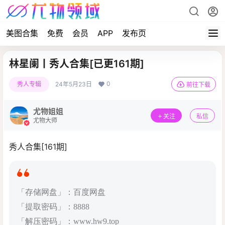
美图合集
免费
会员
APP
发布页
林星阑丨秀人合集[已更161期]
0
秀人专辑
24年5月23日
前往下载
尤物姐姐
关注
私信
尤物大师
秀人合集[161期]
「存储网盘」：百度网盘
「提取密码」：8888
「解压密码」：www.hw9.top