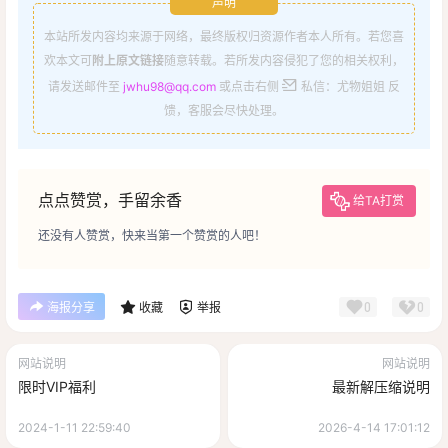
声明
本站所发内容均来源于网络，最终版权归资源作者本人所有。若您喜
欢本文可
附上原文链接
随意转载。若所发内容侵犯了您的相关权利，
请发送邮件至
jwhu98@qq.com
或点击右侧
私信：尤物姐姐 反
馈，客服会尽快处理。
点点赞赏，手留余香
给TA打赏
还没有人赞赏，快来当第一个赞赏的人吧！
0
0
海报分享
收藏
举报
网站说明
网站说明
限时VIP福利
最新解压缩说明
2024-1-11 22:59:40
2026-4-14 17:01:12