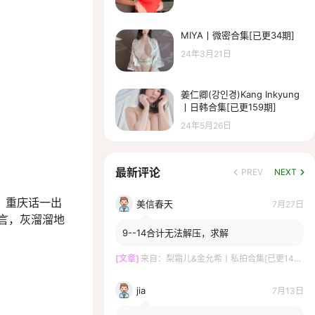
MIYA丨微密合集[已更34期]
24年3月21日
姜仁卿(강인경)Kang Inkyung
丨日韩合集[已更159期]
24年5月26日
最新评论
PREV
NEXT
，重庆话一出
美信春天
7月27日
言，灰溜溜地
9--14合计无法解压，求解
[文章]
来自：
梨霜儿&金允希丨私拍合集[已更14期]
jia
7月13日