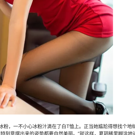
冰粉，一不小心冰粉汁滴在了白T恤上。正当她尴尬得想找个地
模特刻意摆出来的姿势都要自然美丽。”就这样，夏玥稀里糊涂地