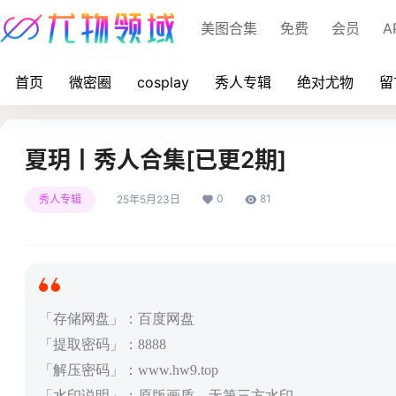
美图合集
免费
会员
A
首页
微密圈
cosplay
秀人专辑
绝对尤物
留
夏玥丨秀人合集[已更2期]
0
81
秀人专辑
25年5月23日
「存储网盘」：百度网盘
「提取密码」：8888
「解压密码」：www.hw9.top
「水印说明」：原版画质，无第三方水印