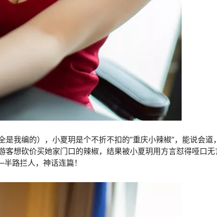
全是我编的），小夏玥是个不折不扣的”重庆小辣椒”，能说会道
游客想砍价买她家门口的辣椒，结果被小夏玥用方言怼得哑口无
——半路拦人，神话连篇！