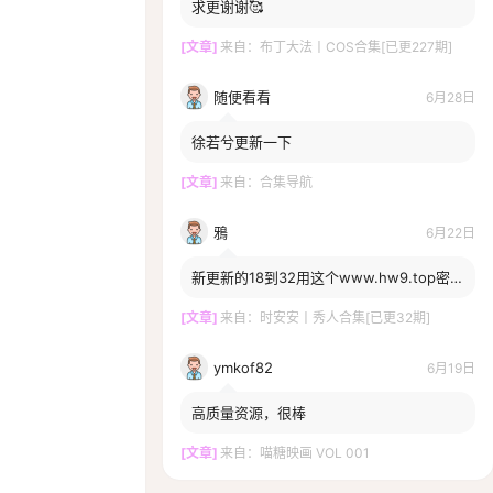
求更谢谢🥰
[文章]
来自：
布丁大法丨COS合集[已更227期]
随便看看
6月28日
徐若兮更新一下
[文章]
来自：
合集导航
鴉
6月22日
新更新的18到32用这个www.hw9.top密码
打不开啊，一直提示密码错误，换密码了
嘛？
[文章]
来自：
时安安丨秀人合集[已更32期]
ymkof82
6月19日
高质量资源，很棒
[文章]
来自：
喵糖映画 VOL 001