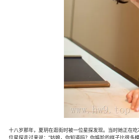
十八岁那年，夏玥在逛街时被一位星探发现。当时她正在吃
位星探走过来说：”姑娘，你知道吗？你尴尬的样子比很多