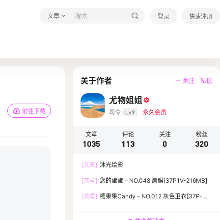
文章
登录
快速注册
关于作者
关注
私信
尤物姐姐
前往下载
司令
Lv9
永久会员
文章
评论
关注
粉丝
1035
113
0
320
[文章]
沐光绘影
[文章]
您的蛋蛋 – NO.048 唇膜[37P1V-216MB]
[文章]
糖果果Candy – NO.012 灰色卫衣[37P-
119.5M]