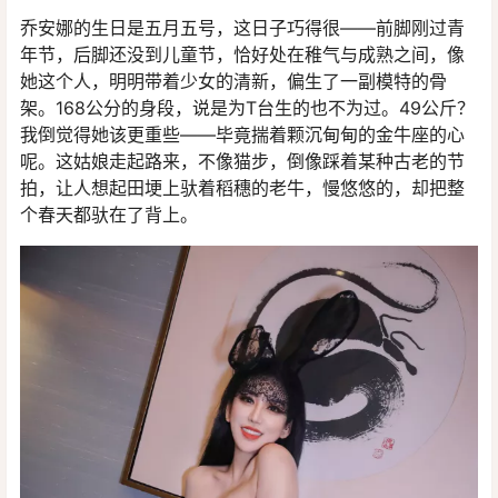
乔安娜的生日是五月五号，这日子巧得很——前脚刚过青
年节，后脚还没到儿童节，恰好处在稚气与成熟之间，像
她这个人，明明带着少女的清新，偏生了一副模特的骨
架。168公分的身段，说是为T台生的也不为过。49公斤？
我倒觉得她该更重些——毕竟揣着颗沉甸甸的金牛座的心
呢。这姑娘走起路来，不像猫步，倒像踩着某种古老的节
拍，让人想起田埂上驮着稻穗的老牛，慢悠悠的，却把整
个春天都驮在了背上。