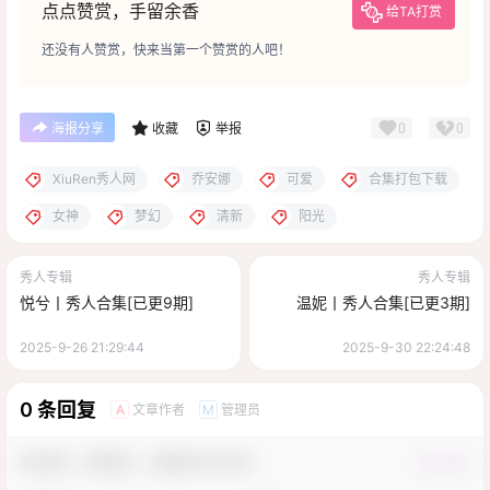
点点赞赏，手留余香
给TA打赏
还没有人赞赏，快来当第一个赞赏的人吧！
0
0
海报分享
收藏
举报
XiuRen秀人网
乔安娜
可爱
合集打包下载
女神
梦幻
清新
阳光
秀人专辑
秀人专辑
悦兮丨秀人合集[已更9期]
温妮丨秀人合集[已更3期]
2025-9-26 21:29:44
2025-9-30 22:24:48
0 条回复
文章作者
管理员
A
M
欢迎您，新朋友，感谢参与互动！
确认修改