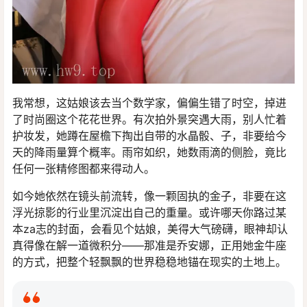
我常想，这姑娘该去当个数学家，偏偏生错了时空，掉进
了时尚圈这个花花世界。有次拍外景突遇大雨，别人忙着
护妆发，她蹲在屋檐下掏出自带的水晶骰、子，非要给今
天的降雨量算个概率。雨帘如织，她数雨滴的侧脸，竟比
任何一张精修图都来得动人。
如今她依然在镜头前流转，像一颗固执的金子，非要在这
浮光掠影的行业里沉淀出自己的重量。或许哪天你路过某
本za志的封面，会看见个姑娘，美得大气磅礴，眼神却认
真得像在解一道微积分——那准是乔安娜，正用她金牛座
的方式，把整个轻飘飘的世界稳稳地锚在现实的土地上。