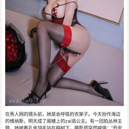
在秀人网的镜头前，她是会呼吸的衣架子。今天扮作海边
的维纳斯，明天成了阁楼上的zai逃公主。有一回拍丛林主
题，她披着孔雀翎毛站在榕树下，摄影师突然喊停：“乔安