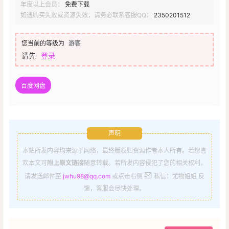
年度以上会员：
免费下载
如遇购买失败或资源失效，请务必联系客服QQ：
2350201512
您当前的等级为
游客
请先
登录
百度网盘
声明
本站所发内容均来源于网络，最终版权归资源作者本人所有。若您喜
欢本文可
附上原文链接
随意转载。若所发内容侵犯了您的相关权利，
请发送邮件至
jwhu98@qq.com
或点击右侧
私信：尤物姐姐 反
馈，客服会尽快处理。