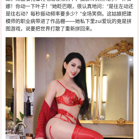
娜！你动一下叶子！”她眨巴眼，很认真地问：“是往左动还
是往右动？每秒振动频率要多少？”全场笑倒。这姑娘把建
模师的职业病带进了作品棚——她私下里zui爱玩的竟是拼
图游戏，说要把世界打散了重新拼回来。