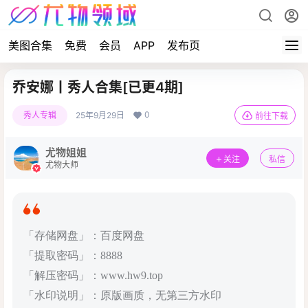
美图合集
免费
会员
APP
发布页
乔安娜丨秀人合集[已更4期]
0
秀人专辑
25年9月29日
前往下载
尤物姐姐
关注
私信
尤物大师
「存储网盘」：百度网盘
「提取密码」：8888
「解压密码」：www.hw9.top
「水印说明」：原版画质，无第三方水印