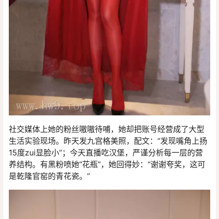
社交媒体上她的粉丝嗷嗷待哺，她却把账号经营成了大型
生活实验现场。昨天发九宫格美照，配文：“发现嘴角上扬
15度zui显脸小”；今天直播吃汉堡，严谨分析每一层的营
养结构。有黑粉喷她“花瓶”，她回得妙：“谢谢夸奖，这可
是乾隆官窑的青花瓷。”