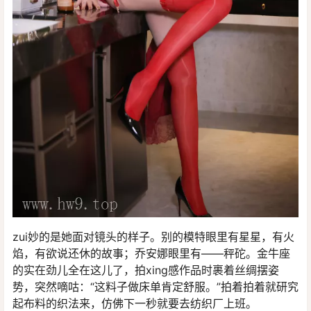
zui妙的是她面对镜头的样子。别的模特眼里有星星，有火
焰，有欲说还休的故事；乔安娜眼里有——秤砣。金牛座
的实在劲儿全在这儿了，拍xing感作品时裹着丝绸摆姿
势，突然嘀咕：“这料子做床单肯定舒服。”拍着拍着就研究
起布料的织法来，仿佛下一秒就要去纺织厂上班。