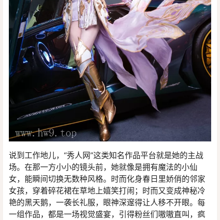
说到工作地儿，“秀人网”这类知名作品平台就是她的主战
场。在那一方小小的镜头前，她就像是拥有魔法的小仙
女，能瞬间切换无数种风格。时而化身春日里娇俏的邻家
女孩，穿着碎花裙在草地上嬉笑打闹；时而又变成神秘冷
艳的黑天鹅，一袭长礼服，眼神深邃得让人移不开眼。每
一组作品，都是一场视觉盛宴，引得粉丝们嗷嗷直叫，疯