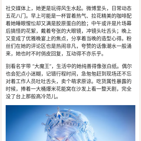
社交媒体上，她更是玩得风生水起。微博里头，日常动态
五花八门。早上可能是一杯冒着热气、拉花精美的咖啡配
着她睡眼惺忪却又满是胶原蛋白的脸；中午或许是片场幕
后搞怪的花絮，戴着夸张的大眼镜，冲镜头吐舌头；晚上
又变成了优雅晚宴上的焦点，分享着当晚的造型心得。粉
丝们在她的评论区也是热闹非凡，夸赞的话像潮水一般涌
来，她也时不时俏皮回复，互动得不亦乐乎。
别看名字带 “大魔王”，生活中的她纯善得像张白纸。偶尔
也会犯点小迷糊，记错行程时间，急匆匆赶到现场还不忘
对着工作人员吐吐舌头，卖个萌求原谅。吃货属性暴露的
时候，捧着一大桶爆米花能窝在沙发上看一整天剧，完全
没了台上那般高冷范儿。