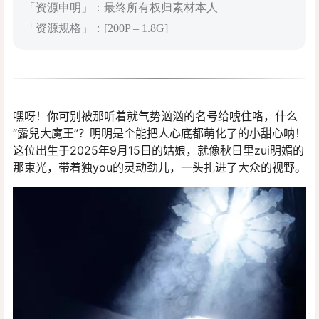
「资源申明」：最终所有权归素材本人
「资源规格」：[200P – 1.8G]
嘿呀！你可别被那听着就气势汹汹的名号给唬住咯，什么
“露兒大魔王”？明明是个能把人心底都萌化了的小甜心呐！
这位出生于2025年9月15日的姑娘，就像秋日里zui明媚的
那束光，带着独you的灵动劲儿，一头扎进了大众的视野。