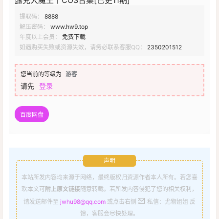
露兒大魔王丨COS合集[已更11期]
提取码：
8888
解压密码：
www.hw9.top
年度以上会员：
免费下载
如遇购买失败或资源失效，请务必联系客服QQ：
2350201512
您当前的等级为
游客
请先
登录
百度网盘
声明
本站所发内容均来源于网络，最终版权归资源作者本人所有。若您喜
欢本文可
附上原文链接
随意转载。若所发内容侵犯了您的相关权利，
请发送邮件至
jwhu98@qq.com
或点击右侧
私信：尤物姐姐 反
馈，客服会尽快处理。