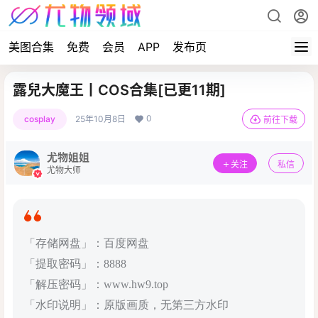
美图合集
免费
会员
APP
发布页
露兒大魔王丨COS合集[已更11期]
0
cosplay
25年10月8日
前往下载
尤物姐姐
关注
私信
尤物大师
「存储网盘」：百度网盘
「提取密码」：8888
「解压密码」：www.hw9.top
「水印说明」：原版画质，无第三方水印