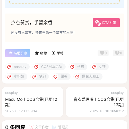
点点赞赏，手留余香
给TA打赏
还没有人赞赏，快来当第一个赞赏的人吧！
0
0
海报分享
收藏
举报
cosplay
COS写真合集
丝袜
女神
小姐姐
梦幻
甜美
露兒大魔王
cosplay
cosplay
Maou Mo丨COS合集[已更12
喜欢爱理吗丨COS合集[已更
期]
13期]
2025-8-12 17:39:14
2025-10-10 16:46:12
0 条回复
文章作者
管理员
A
M