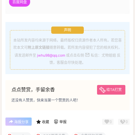
百度网盘
声明
本站所发内容均来源于网络，最终版权归资源作者本人所有。若您喜
欢本文可
附上原文链接
随意转载。若所发内容侵犯了您的相关权利，
请发送邮件至
jwhu98@qq.com
或点击右侧
私信：尤物姐姐 反
馈，客服会尽快处理。
点点赞赏，手留余香
给TA打赏
还没有人赞赏，快来当第一个赞赏的人吧！
0
0
海报分享
收藏
举报