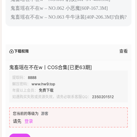
鬼畜瑶在不在w – NO.062 小恶魔[60P-167.3M]
鬼畜瑶在不在w – NO.063 牛牛泳装[40P-206.3M]?自购?
查看
下载权限
鬼畜瑶在不在w丨COS合集[已更63期]
提取码：
8888
解压密码：
www.hw9.top
年度以上会员：
免费下载
如遇购买失败或资源失效，请务必联系客服QQ：
2350201512
您当前的等级为
游客
请先
登录