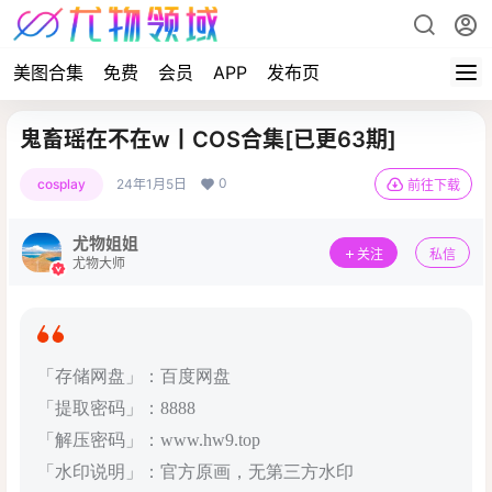
美图合集
免费
会员
APP
发布页
鬼畜瑶在不在w丨COS合集[已更63期]
0
cosplay
24年1月5日
前往下载
尤物姐姐
关注
私信
尤物大师
「存储网盘」：百度网盘
「提取密码」：8888
「解压密码」：www.hw9.top
「水印说明」：官方原画，无第三方水印