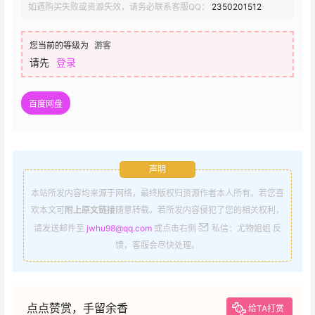
如遇购买失败或资源失效，请务必联系客服QQ：
2350201512
您当前的等级为
游客
请先
登录
百度网盘
声明
本站所发内容均来源于网络，最终版权归资源作者本人所有。若您喜
欢本文可
附上原文链接
随意转载。若所发内容侵犯了您的相关权利，
请发送邮件至
jwhu98@qq.com
或点击右侧
私信：尤物姐姐 反
馈，客服会尽快处理。
点点赞赏，手留余香
给TA打赏