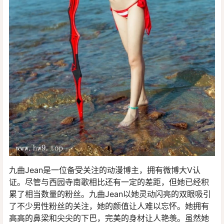
九曲Jean是一位备受关注的动漫博主，拥有微博大V认
证。尽管与西园寺南歌相比还有一定的差距，但她已经积
累了相当数量的粉丝。九曲Jean以她灵动闪亮的双眼吸引
了不少男性粉丝的关注，她的颜值让人难以忘怀。她拥有
高高的鼻梁和尖尖的下巴，完美的身材让人艳羡。虽然她