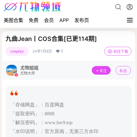
美图合集
免费
会员
APP
发布页
九曲Jean丨COS合集[已更114期]
0
cosplay
24年1月8日
前往下载
尤物姐姐
关注
私信
尤物大师
「存储网盘」：百度网盘
「提取密码」：8888
「解压密码」：www.hw9.top
「水印说明」：官方原画，无第三方水印