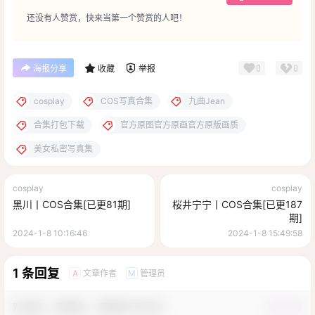
还没有人赞赏，快来当第一个赞赏的人吧！
0
0
海报分享
收藏
举报
cosplay
COS写真合集
九曲Jean
合集打包下载
官方原图官方原画官方原版画质
美女私密写真集
cosplay
cosplay
黑川丨COS合集[已更81期]
桜井宁宁丨COS合集[已更187
期]
2024-1-8 10:16:46
2024-1-8 15:49:58
1 条回复
文章作者
管理员
A
M
欢迎您，新朋友，感谢参与互动！
确认修改