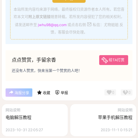
本站所发内容均来源于网络，最终版权归资源作者本人所有。若您喜
欢本文可
附上原文链接
随意转载。若所发内容侵犯了您的相关权利，
请发送邮件至
jwhu98@qq.com
或点击右侧
私信：尤物姐姐 反
馈，客服会尽快处理。
点点赞赏，手留余香
给TA打赏
还没有人赞赏，快来当第一个赞赏的人吧！
0
0
海报分享
收藏
举报
网站说明
网站说明
电脑解压教程
苹果手机解压教程
2023-10-31 22:05:27
2023-11-1 0:15:21