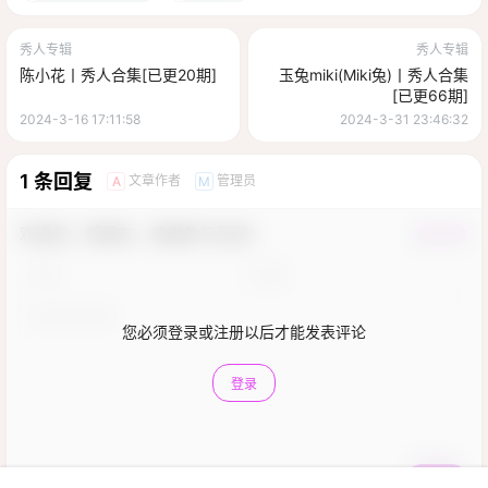
秀人专辑
秀人专辑
陈小花丨秀人合集[已更20期]
玉兔miki(Miki兔)丨秀人合集
[已更66期]
2024-3-16 17:11:58
2024-3-31 23:46:32
1 条回复
文章作者
管理员
A
M
欢迎您，新朋友，感谢参与互动！
确认修改
您必须登录或注册以后才能发表评论
登录
提交