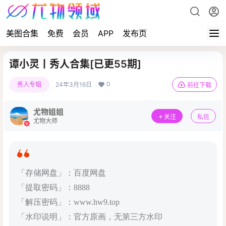
美图合集
免费
会员
APP
发布页
谭小灵丨秀人合集[已更55期]
0
秀人专辑
24年3月16日
前往下载
尤物姐姐
关注
私信
尤物大师
「存储网盘」：百度网盘
「提取密码」：8888
「解压密码」：www.hw9.top
「水印说明」：官方原画，无第三方水印