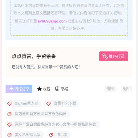
本站所发内容均来源于网络，最终版权归资源作者本人所有。若您喜
欢本文可
附上原文链接
随意转载。若所发内容侵犯了您的相关权利，
请发送邮件至
jwhu98@qq.com
或点击右侧
私信：尤物姐姐 反
馈，客服会尽快处理。
点点赞赏，手留余香
给TA打赏
还没有人赞赏，快来当第一个赞赏的人吧！
0
0
海报分享
收藏
举报
XiuRen秀人网
合集打包下载
官方原图官方原画官方原版画质
清纯可爱白嫩细嫩纯真少女小女生小姐姐私房纯欲
美女私密写真集
谭小灵