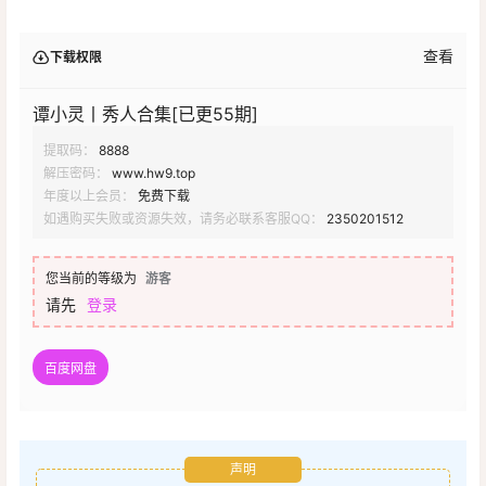
查看
下载权限
谭小灵丨秀人合集[已更55期]
提取码：
8888
解压密码：
www.hw9.top
年度以上会员：
免费下载
如遇购买失败或资源失效，请务必联系客服QQ：
2350201512
您当前的等级为
游客
请先
登录
百度网盘
声明