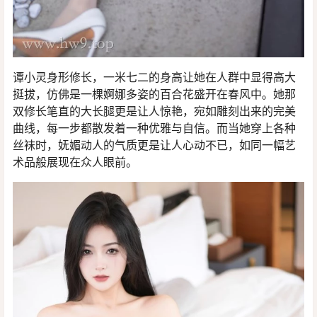
谭小灵身形修长，一米七二的身高让她在人群中显得高大
挺拔，仿佛是一棵婀娜多姿的百合花盛开在春风中。她那
双修长笔直的大长腿更是让人惊艳，宛如雕刻出来的完美
曲线，每一步都散发着一种优雅与自信。而当她穿上各种
丝袜时，妩媚动人的气质更是让人心动不已，如同一幅艺
术品般展现在众人眼前。