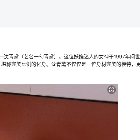
沈青黛（艺名一勺青黛）。这位妖娆迷人的女神于1997年问
H89，堪称完美比例的化身。沈青黛不仅仅是一位身材完美的模特，