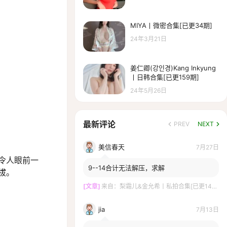
MIYA丨微密合集[已更34期]
24年3月21日
姜仁卿(강인경)Kang Inkyung
丨日韩合集[已更159期]
24年5月26日
最新评论
PREV
NEXT
美信春天
7月27日
令人眼前一
9--14合计无法解压，求解
拔。
[文章]
来自：
梨霜儿&金允希丨私拍合集[已更14期]
jia
7月13日