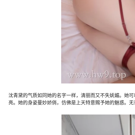
沈青黛的气质如同她的名字一样，清丽而又不失妩媚。她可
亮。她的身姿曼妙娇俏，仿佛是上天特意赐予她的魅惑。无