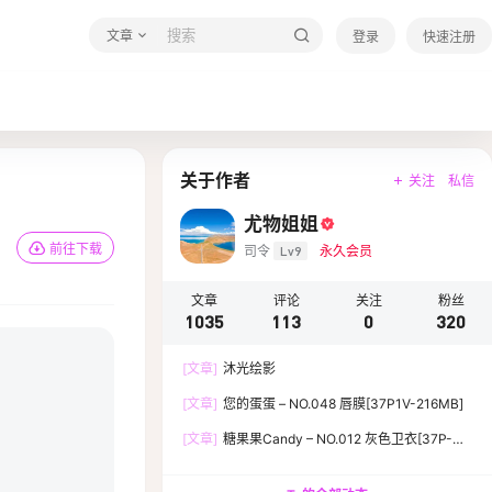
文章
登录
快速注册
关于作者
关注
私信
尤物姐姐
前往下载
司令
Lv9
永久会员
文章
评论
关注
粉丝
1035
113
0
320
[文章]
沐光绘影
[文章]
您的蛋蛋 – NO.048 唇膜[37P1V-216MB]
[文章]
糖果果Candy – NO.012 灰色卫衣[37P-
119.5M]