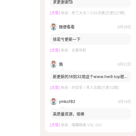
求更谢谢🥰
[文章]
来自：
布丁大法丨COS合集[已更227期]
随便看看
6月28日
徐若兮更新一下
[文章]
来自：
合集导航
鴉
6月22日
新更新的18到32用这个www.hw9.top密码
打不开啊，一直提示密码错误，换密码了
嘛？
[文章]
来自：
时安安丨秀人合集[已更32期]
ymkof82
6月19日
高质量资源，很棒
[文章]
来自：
喵糖映画 VOL 001