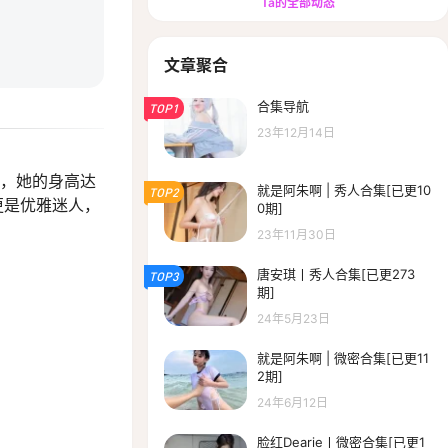
Ta的全部动态
文章聚合
合集导航
TOP1
23年12月14日
世，她的身高达
就是阿朱啊 | 秀人合集[已更10
TOP2
更是优雅迷人，
0期]
23年11月30日
唐安琪丨秀人合集[已更273
TOP3
期]
24年5月23日
就是阿朱啊 | 微密合集[已更11
2期]
24年6月12日
脸红Dearie丨微密合集[已更1