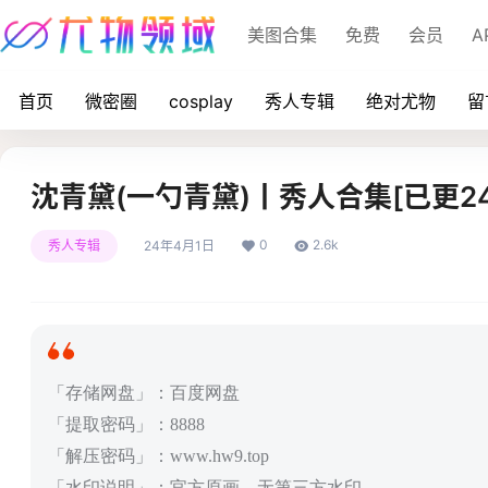
美图合集
免费
会员
A
首页
微密圈
cosplay
秀人专辑
绝对尤物
留
沈青黛(一勺青黛)丨秀人合集[已更24
0
2.6k
秀人专辑
24年4月1日
「存储网盘」：百度网盘
「提取密码」：8888
「解压密码」：www.hw9.top
「水印说明」：官方原画，无第三方水印