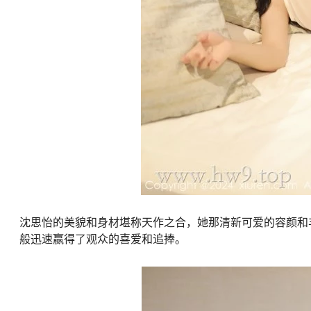
沈思怡的美貌和身材堪称天作之合，她那清新可爱的容颜和
般迅速赢得了观众的喜爱和追捧。