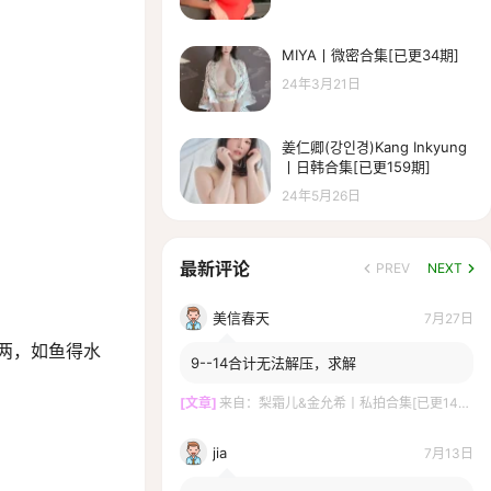
MIYA丨微密合集[已更34期]
24年3月21日
姜仁卿(강인경)Kang Inkyung
丨日韩合集[已更159期]
24年5月26日
最新评论
PREV
NEXT
美信春天
7月27日
两，如鱼得水
9--14合计无法解压，求解
[文章]
来自：
梨霜儿&金允希丨私拍合集[已更14期]
jia
7月13日