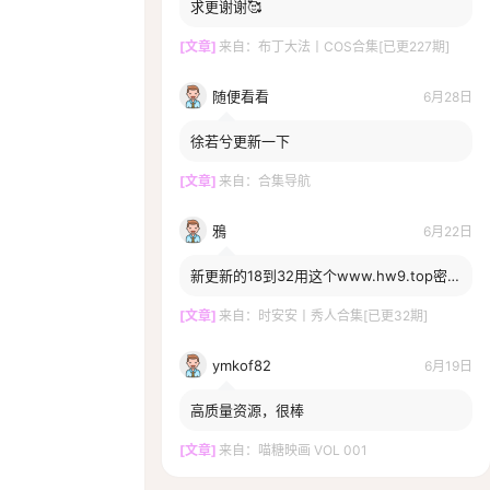
求更谢谢🥰
[文章]
来自：
布丁大法丨COS合集[已更227期]
随便看看
6月28日
徐若兮更新一下
[文章]
来自：
合集导航
鴉
6月22日
新更新的18到32用这个www.hw9.top密码
打不开啊，一直提示密码错误，换密码了
嘛？
[文章]
来自：
时安安丨秀人合集[已更32期]
ymkof82
6月19日
高质量资源，很棒
[文章]
来自：
喵糖映画 VOL 001