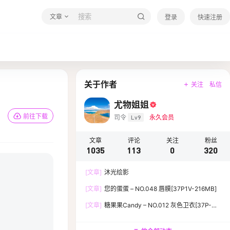
文章
登录
快速注册
关于作者
关注
私信
尤物姐姐
前往下载
司令
Lv9
永久会员
文章
评论
关注
粉丝
1035
113
0
320
[文章]
沐光绘影
[文章]
您的蛋蛋 – NO.048 唇膜[37P1V-216MB]
[文章]
糖果果Candy – NO.012 灰色卫衣[37P-
119.5M]