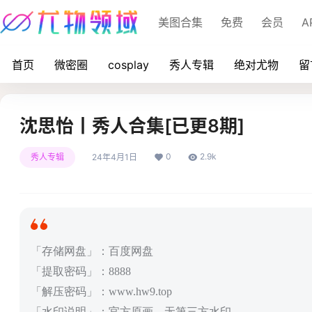
美图合集
免费
会员
A
首页
微密圈
cosplay
秀人专辑
绝对尤物
留
沈思怡丨秀人合集[已更8期]
0
2.9k
秀人专辑
24年4月1日
「存储网盘」：百度网盘
「提取密码」：8888
「解压密码」：www.hw9.top
「水印说明」：官方原画，无第三方水印