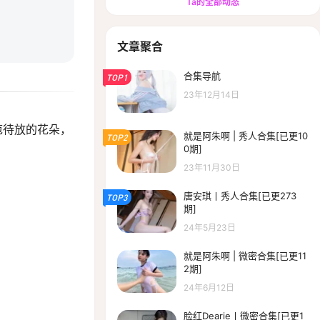
Ta的全部动态
文章聚合
合集导航
TOP1
23年12月14日
苞待放的花朵，
就是阿朱啊 | 秀人合集[已更10
TOP2
0期]
23年11月30日
唐安琪丨秀人合集[已更273
TOP3
期]
24年5月23日
就是阿朱啊 | 微密合集[已更11
2期]
24年6月12日
脸红Dearie丨微密合集[已更1