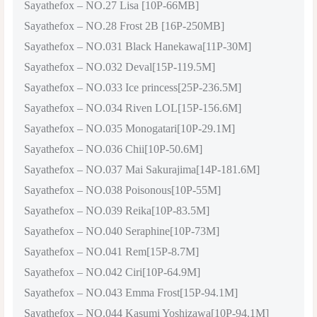
Sayathefox – NO.27 Lisa [10P-66MB]
Sayathefox – NO.28 Frost 2B [16P-250MB]
Sayathefox – NO.031 Black Hanekawa[11P-30M]
Sayathefox – NO.032 Deval[15P-119.5M]
Sayathefox – NO.033 Ice princess[25P-236.5M]
Sayathefox – NO.034 Riven LOL[15P-156.6M]
Sayathefox – NO.035 Monogatari[10P-29.1M]
Sayathefox – NO.036 Chii[10P-50.6M]
Sayathefox – NO.037 Mai Sakurajima[14P-181.6M]
Sayathefox – NO.038 Poisonous[10P-55M]
Sayathefox – NO.039 Reika[10P-83.5M]
Sayathefox – NO.040 Seraphine[10P-73M]
Sayathefox – NO.041 Rem[15P-8.7M]
Sayathefox – NO.042 Ciri[10P-64.9M]
Sayathefox – NO.043 Emma Frost[15P-94.1M]
Sayathefox – NO.044 Kasumi Yoshizawa[10P-94.1M]