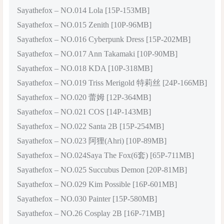
Sayathefox – NO.014 Lola [15P-153MB]
Sayathefox – NO.015 Zenith [10P-96MB]
Sayathefox – NO.016 Cyberpunk Dress [15P-202MB]
Sayathefox – NO.017 Ann Takamaki [10P-90MB]
Sayathefox – NO.018 KDA [10P-318MB]
Sayathefox – NO.019 Triss Merigold 特莉丝 [24P-166MB]
Sayathefox – NO.020 蕾姆 [12P-364MB]
Sayathefox – NO.021 COS [14P-143MB]
Sayathefox – NO.022 Santa 2B [15P-254MB]
Sayathefox – NO.023 阿狸(Ahri) [10P-89MB]
Sayathefox – NO.024Saya The Fox(6套) [65P-711MB]
Sayathefox – NO.025 Succubus Demon [20P-81MB]
Sayathefox – NO.029 Kim Possible [16P-601MB]
Sayathefox – NO.030 Painter [15P-580MB]
Sayathefox – NO.26 Cosplay 2B [16P-71MB]