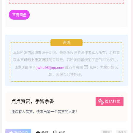
百度网盘
声明
本站所发内容均来源于网络，最终版权归资源作者本人所有。若您喜
欢本文可
附上原文链接
随意转载。若所发内容侵犯了您的相关权利，
请发送邮件至
jwhu98@qq.com
或点击右侧
私信：尤物姐姐 反
馈，客服会尽快处理。
点点赞赏，手留余香
给TA打赏
还没有人赞赏，快来当第一个赞赏的人吧！
0
0