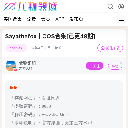
美图合集
免费
会员
APP
发布页
Sayathefox丨COS合集[已更49期]
0
cosplay
24年4月18日
前往下载
尤物姐姐
关注
私信
尤物大师
「存储网盘」：百度网盘
「提取密码」：8888
「解压密码」：www.hw9.top
「水印说明」：官方原画，无第三方水印