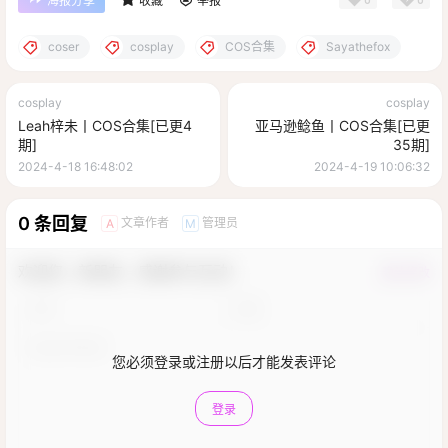
海报分享
收藏
举报
coser
cosplay
COS合集
Sayathefox
cosplay
cosplay
Leah梓未丨COS合集[已更4
亚马逊鲶鱼丨COS合集[已更
期]
35期]
2024-4-18 16:48:02
2024-4-19 10:06:32
0 条回复
文章作者
管理员
A
M
欢迎您，新朋友，感谢参与互动！
确认修改
您必须登录或注册以后才能发表评论
登录