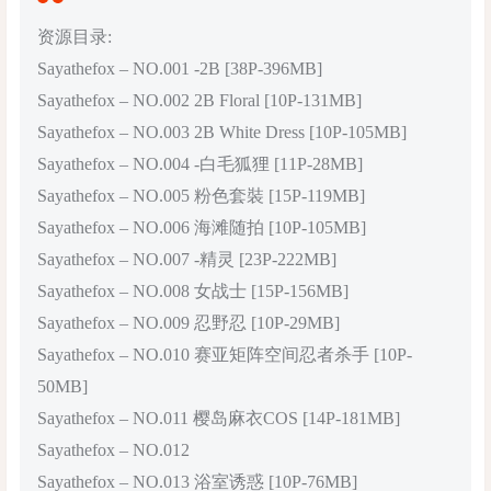
资源目录:
Sayathefox – NO.001 -2B [38P-396MB]
Sayathefox – NO.002 2B Floral [10P-131MB]
Sayathefox – NO.003 2B White Dress [10P-105MB]
Sayathefox – NO.004 -白毛狐狸 [11P-28MB]
Sayathefox – NO.005 粉色套裝 [15P-119MB]
Sayathefox – NO.006 海滩随拍 [10P-105MB]
Sayathefox – NO.007 -精灵 [23P-222MB]
Sayathefox – NO.008 女战士 [15P-156MB]
Sayathefox – NO.009 忍野忍 [10P-29MB]
Sayathefox – NO.010 赛亚矩阵空间忍者杀手 [10P-
50MB]
Sayathefox – NO.011 樱岛麻衣COS [14P-181MB]
Sayathefox – NO.012
Sayathefox – NO.013 浴室诱惑 [10P-76MB]