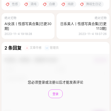
性感
清纯
白嫩
纯欲
舞蹈生日记
绝对尤物
绝对尤物
AI女孩丨性感写真合集[已更30
日系美人丨性感写真合集[已更
期]
113期]
2023-11-4 19:18:28
2023-11-4 19:37:26
2 条回复
文章作者
管理员
A
M
欢迎您，新朋友，感谢参与互动！
确认修改
您必须登录或注册以后才能发表评论
登录