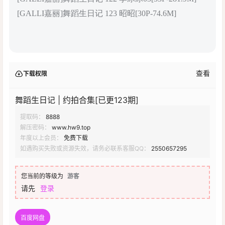
[GALLI嘉丽]舞蹈生日记 123 昭昭[30P-74.6M]
查看
下载权限
舞蹈生日记 | 约拍合集[已更123期]
提取码：
8888
解压密码：
www.hw9.top
年度以上会员：
免费下载
如遇购买失败或资源失效，请务必联系客服QQ：
2550657295
您当前的等级为
游客
请先
登录
百度网盘