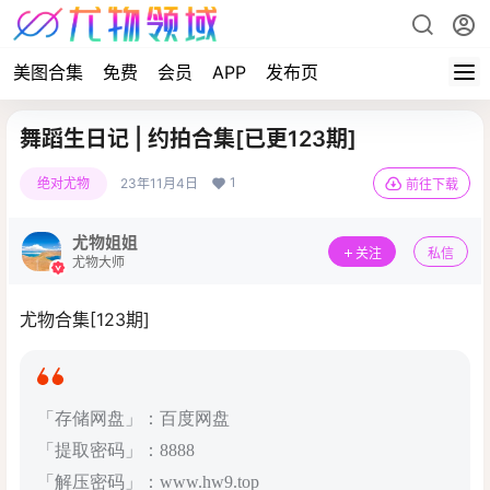
美图合集
免费
会员
APP
发布页
舞蹈生日记 | 约拍合集[已更123期]
1
绝对尤物
23年11月4日
前往下载
尤物姐姐
关注
私信
尤物大师
尤物合集[123期]
「存储网盘」：百度网盘
「提取密码」：8888
「解压密码」：www.hw9.top