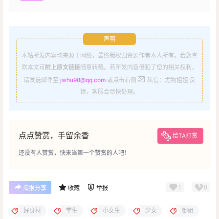
声明
本站所发内容均来源于网络，最终版权归资源作者本人所有。若您喜
欢本文可
附上原文链接
随意转载。若所发内容侵犯了您的相关权利，
请发送邮件至
jwhu98@qq.com
或点击右侧
私信：尤物姐姐 反
馈，客服会尽快处理。
点点赞赏，手留余香
给TA打赏
还没有人赞赏，快来当第一个赞赏的人吧！
1
0
海报分享
收藏
举报
好身材
学生
小女生
少女
御姐