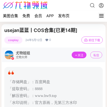
美图合集
免费
会员
APP
发布页
usejan蓝蓝丨COS合集[已更14期]
0
cosplay
24年5月12日
前往下载
尤物姐姐
关注
私信
尤物大师
「存储网盘」：百度网盘
「提取密码」：8888
「解压密码」：www.hw9.top
「水印说明」：官方原画，无第三方水印