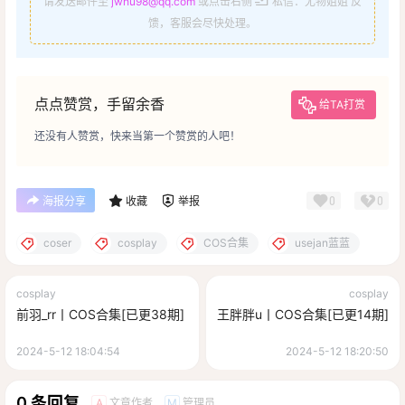
请发送邮件至
jwhu98@qq.com
或点击右侧
私信：尤物姐姐 反
馈，客服会尽快处理。
点点赞赏，手留余香
给TA打赏
还没有人赞赏，快来当第一个赞赏的人吧！
0
0
海报分享
收藏
举报
coser
cosplay
COS合集
usejan蓝蓝
cosplay
cosplay
前羽_rr丨COS合集[已更38期]
王胖胖u丨COS合集[已更14期]
2024-5-12 18:04:54
2024-5-12 18:20:50
0 条回复
文章作者
管理员
A
M