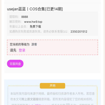
usejan蓝蓝丨COS合集[已更14期]
提取码：
8888
解压密码：
www.hw9.top
年度以上会员：
免费下载
如遇购买失败或资源失效，请务必联系客服QQ：
2350201512
您当前的等级为
游客
请先
登录
百度网盘
声明
本站所发内容均来源于网络，最终版权归资源作者本人所有。若您喜
欢本文可
附上原文链接
随意转载。若所发内容侵犯了您的相关权利，