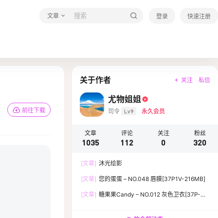
文章
登录
快速注册
关于作者
关注
私信
尤物姐姐
前往下载
司令
Lv9
永久会员
文章
评论
关注
粉丝
1035
112
0
320
[文章]
沐光绘影
[文章]
您的蛋蛋 – NO.048 唇膜[37P1V-216MB]
[文章]
糖果果Candy – NO.012 灰色卫衣[37P-
119.5M]