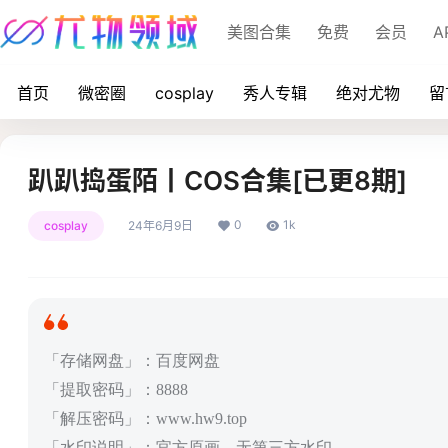
美图合集
免费
会员
A
首页
微密圈
cosplay
秀人专辑
绝对尤物
留
趴趴捣蛋陌丨COS合集[已更8期]
0
1k
cosplay
24年6月9日
「存储网盘」：百度网盘
「提取密码」：8888
「解压密码」：www.hw9.top
「水印说明」：官方原画，无第三方水印