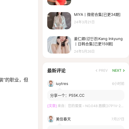
MIYA丨微密合集[已更34期]
24年3月21日
姜仁卿(강인경)Kang Inkyung
丨日韩合集[已更159期]
24年5月26日
最新评论
PREV
NEXT
装”的职业，但
iuytres
6小时前
分享一个：P55K.CC
[文章]
来自：
您的蛋蛋 – NO.048 唇膜[37P1V-216MB]
美信春天
7月27日