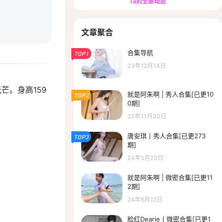
Ta的全部动态
文章聚合
合集导航
TOP1
23年12月14日
芒。身高159
就是阿朱啊 | 秀人合集[已更10
TOP2
0期]
23年11月30日
唐安琪丨秀人合集[已更273
TOP3
期]
24年5月23日
就是阿朱啊 | 微密合集[已更11
2期]
24年6月12日
脸红Dearie丨微密合集[已更1