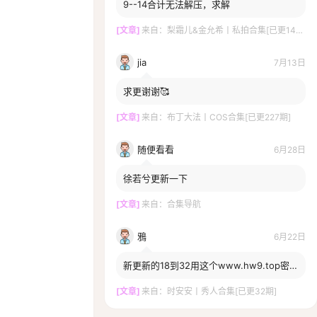
9--14合计无法解压，求解
[文章]
来自：
梨霜儿&金允希丨私拍合集[已更14期]
jia
7月13日
求更谢谢🥰
[文章]
来自：
布丁大法丨COS合集[已更227期]
随便看看
6月28日
徐若兮更新一下
[文章]
来自：
合集导航
鴉
6月22日
新更新的18到32用这个www.hw9.top密码
打不开啊，一直提示密码错误，换密码了
嘛？
[文章]
来自：
时安安丨秀人合集[已更32期]