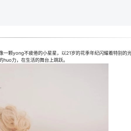
一颗yong不疲倦的小星星，以21岁的花季年纪闪耀着特别的光
huo力，在生活的舞台上跳跃。