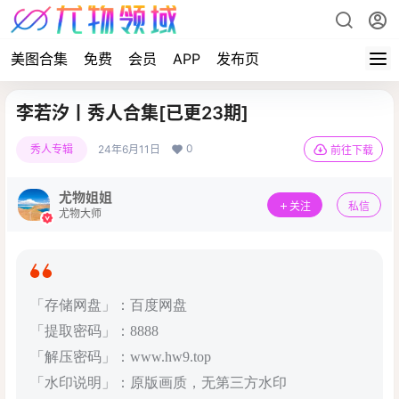
美图合集
免费
会员
APP
发布页
李若汐丨秀人合集[已更23期]
0
秀人专辑
24年6月11日
前往下载
尤物姐姐
关注
私信
尤物大师
「存储网盘」：百度网盘
「提取密码」：8888
「解压密码」：www.hw9.top
「水印说明」：原版画质，无第三方水印