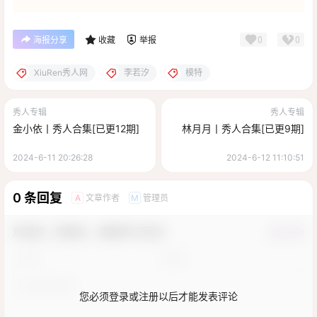
0
0
海报分享
收藏
举报
XiuRen秀人网
李若汐
模特
秀人专辑
秀人专辑
金小依丨秀人合集[已更12期]
林月月丨秀人合集[已更9期]
2024-6-11 20:26:28
2024-6-12 11:10:51
0 条回复
文章作者
管理员
A
M
欢迎您，新朋友，感谢参与互动！
确认修改
您必须登录或注册以后才能发表评论