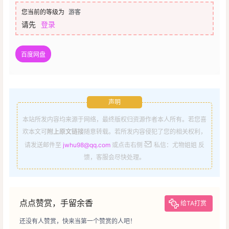
您当前的等级为
游客
请先
登录
百度网盘
声明
本站所发内容均来源于网络，最终版权归资源作者本人所有。若您喜
欢本文可
附上原文链接
随意转载。若所发内容侵犯了您的相关权利，
请发送邮件至
jwhu98@qq.com
或点击右侧
私信：尤物姐姐 反
馈，客服会尽快处理。
点点赞赏，手留余香
给TA打赏
还没有人赞赏，快来当第一个赞赏的人吧！