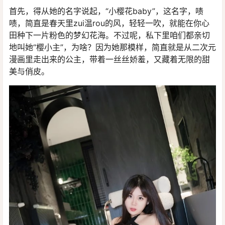
首先，得从她的名字说起，“小樱花baby”，这名字，啧
啧，简直是春天里zui温rou的风，轻轻一吹，就能在你心
田种下一片粉色的梦幻花海。不过呢，私下里咱们都亲切
地叫她“樱小主”，为啥？因为她那模样，简直就是从二次元
漫画里走出来的公主，带着一丝丝娇羞，又藏着无限的甜
美与俏皮。