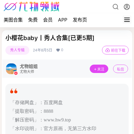
美图合集
免费
会员
APP
发布页
小樱花baby丨秀人合集[已更5期]
0
秀人专辑
24年8月5日
前往下载
尤物姐姐
关注
私信
尤物大师
「存储网盘」：百度网盘
「提取密码」：8888
「解压密码」：www.hw9.top
「水印说明」：官方原画，无第三方水印