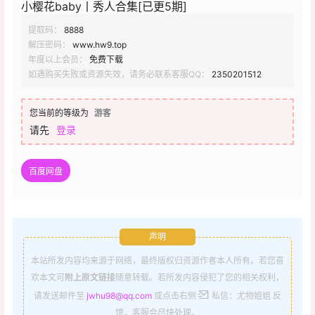
小樱花baby丨秀人合集[已更5期]
提取码：
8888
解压密码：
www.hw9.top
年度以上会员：
免费下载
如遇购买失败或资源失效，请务必联系客服QQ：
2350201512
您当前的等级为
游客
请先
登录
百度网盘
声明
本站所发内容均来源于网络，最终版权归资源作者本人所有。若您喜
欢本文可
附上原文链接
随意转载。若所发内容侵犯了您的相关权利，
请发送邮件至
jwhu98@qq.com
或点击右侧
私信：尤物姐姐 反
馈，客服会尽快处理。