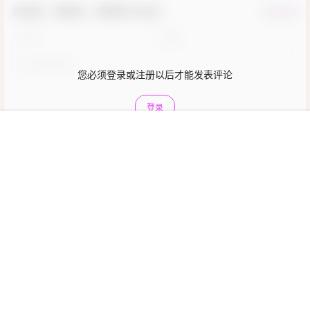
欢迎您，新朋友，感谢参与互动！
确认修改
您必须登录或注册以后才能发表评论
登录
首页
菜单
会员
我的
提交
暂无讨论，说说你的看法吧
Copyright © 2026
尤物领域
查询 127 次，耗时 0.7530 秒