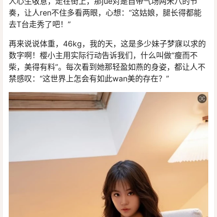
人心生敬意，走在街上，那jue对是自带气场两米八的节
奏，让人ren不住多看两眼，心想：“这姑娘，腿长得都能
去T台走秀了吧！”
再来说说体重，46kg，我的天，这是多少妹子梦寐以求的
数字啊！樱小主用实际行动告诉我们，什么叫做“瘦而不
柴，美得有料”。每次看到她那轻盈如燕的身姿，都让人不
禁感叹：“这世界上怎会有如此wan美的存在？”