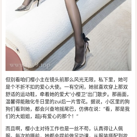
但别看咱们樱小主在镜头前那么风光无限，私下里，她可
是个不折不扣的爱心大使。一有空闲，她就喜欢穿上那双
舒适的运动鞋，牵着她的爱犬“小樱卫”出门散步。那画面，
温馨得能融化冬日里的zui后一片雪花。据说，小区里的狗
狗们看到她，都会兴奋地摇尾巴，仿佛在说：“看，那是我
们的大姐姐，超ji有爱心的那个！”
而且啊，樱小主对待工作也是一丝不苟，认真得让人佩
服。每次拍摄前，她都会提前做足功课，从服装搭配到妆