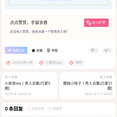
点点赞赏，手留余香
给TA打赏
还没有人赞赏，快来当第一个赞赏的人吧！
0
0
海报分享
收藏
举报
XiuRen秀人网
小樱花baby
模特
秀人专辑
秀人专辑
小茶茶tea丨秀人合集[已更5
樱桃小犊子丨秀人合集[已更21
期]
期]
2024-8-5 8:46:19
2024-8-7 11:36:29
0 条回复
文章作者
管理员
A
M