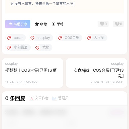
还没有人赞赏，快来当第一个赞赏的人吧！
0
0
海报分享
收藏
举报
coser
cosplay
COS合集
大尺度
小和甜酒
尤物
cosplay
cosplay
樱梨梨丨COS合集[已更16期]
安食Ajiki丨COS合集[已更13
期]
2024-8-29 15:59:27
2024-8-30 16:35:01
0 条回复
文章作者
管理员
A
M
欢迎您，新朋友，感谢参与互动！
确认修改