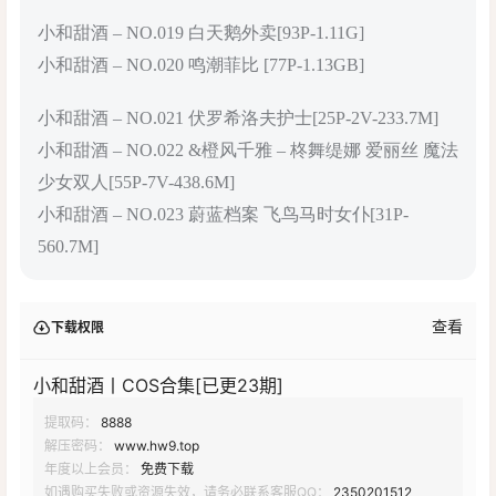
小和甜酒 – NO.019 白天鹅外卖[93P-1.11G]
小和甜酒 – NO.020 鸣潮菲比 [77P-1.13GB]
小和甜酒 – NO.021 伏罗希洛夫护士[25P-2V-233.7M]
小和甜酒 – NO.022 &橙风千雅 – 柊舞缇娜 爱丽丝 魔法
少女双人[55P-7V-438.6M]
小和甜酒 – NO.023 蔚蓝档案 飞鸟马时女仆[31P-
560.7M]
查看
下载权限
小和甜酒丨COS合集[已更23期]
提取码：
8888
解压密码：
www.hw9.top
年度以上会员：
免费下载
如遇购买失败或资源失效，请务必联系客服QQ：
2350201512