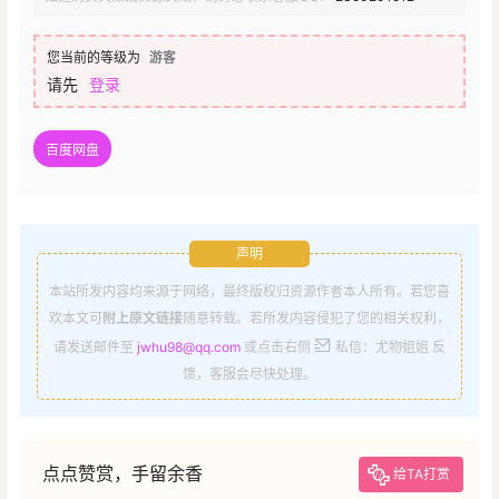
您当前的等级为
游客
请先
登录
百度网盘
声明
本站所发内容均来源于网络，最终版权归资源作者本人所有。若您喜
欢本文可
附上原文链接
随意转载。若所发内容侵犯了您的相关权利，
请发送邮件至
jwhu98@qq.com
或点击右侧
私信：尤物姐姐 反
馈，客服会尽快处理。
点点赞赏，手留余香
给TA打赏