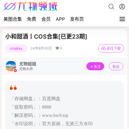
美图合集
免费
会员
APP
发布页
小和甜酒丨COS合集[已更23期]
0
cosplay
24年8月30日
前往下载
尤物姐姐
关注
私信
尤物大师
「存储网盘」：百度网盘
「提取密码」：8888
「解压密码」：www.hw9.top
「水印说明」：官方原画，无第三方水印