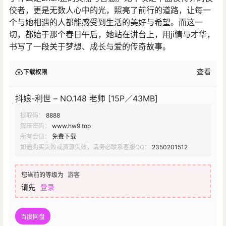
佼者，更是无数人心中的光，照亮了前行的道路，让每一
个与她相遇的人都能感受到生活的美好与希望。而这一
切，都始于那个春日午后，她站在讲台上，用ji情与才华，
书写了一段关于梦想、成长与爱的传奇故事。
查看
下载权限
抖娘-利世 – NO.148 老师 [15P／43MB]
提取码：
8888
解压密码：
www.hw9.top
所有会员：
免费下载
如遇购买失败或资源失效，请务必联系客服QQ：
2350201512
您当前的等级为
游客
请先
登录
百度网盘