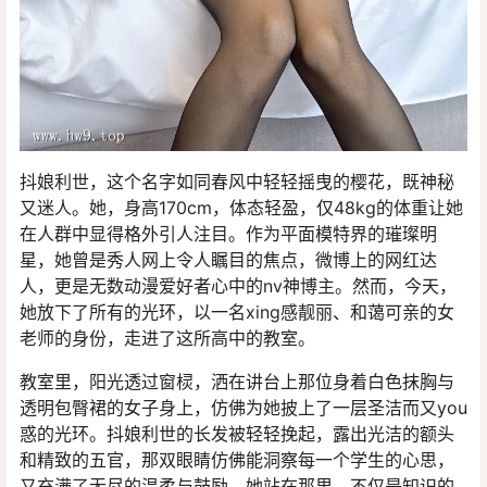
抖娘利世，这个名字如同春风中轻轻摇曳的樱花，既神秘
又迷人。她，身高170cm，体态轻盈，仅48kg的体重让她
在人群中显得格外引人注目。作为平面模特界的璀璨明
星，她曾是秀人网上令人瞩目的焦点，微博上的网红达
人，更是无数动漫爱好者心中的nv神博主。然而，今天，
她放下了所有的光环，以一名xing感靓丽、和蔼可亲的女
老师的身份，走进了这所高中的教室。
教室里，阳光透过窗棂，洒在讲台上那位身着白色抹胸与
透明包臀裙的女子身上，仿佛为她披上了一层圣洁而又you
惑的光环。抖娘利世的长发被轻轻挽起，露出光洁的额头
和精致的五官，那双眼睛仿佛能洞察每一个学生的心思，
又充满了无尽的温柔与鼓励。她站在那里，不仅是知识的