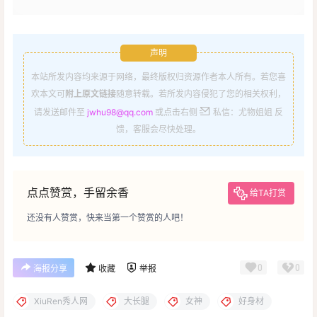
声明
本站所发内容均来源于网络，最终版权归资源作者本人所有。若您喜
欢本文可
附上原文链接
随意转载。若所发内容侵犯了您的相关权利，
请发送邮件至
jwhu98@qq.com
或点击右侧
私信：尤物姐姐 反
馈，客服会尽快处理。
点点赞赏，手留余香
给TA打赏
还没有人赞赏，快来当第一个赞赏的人吧！
0
0
海报分享
收藏
举报
XiuRen秀人网
大长腿
女神
好身材