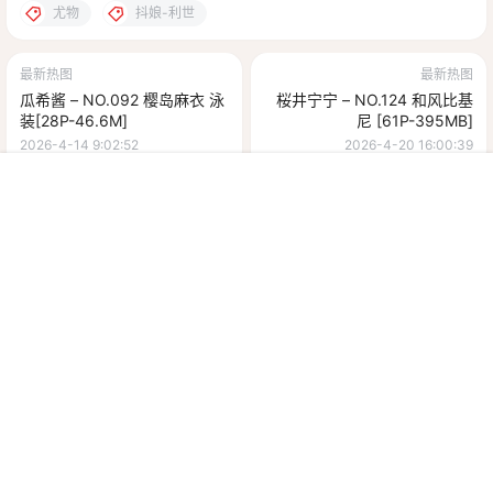
尤物
抖娘-利世
最新热图
最新热图
瓜希酱 – NO.092 樱岛麻衣 泳
桜井宁宁 – NO.124 和风比基
装[28P-46.6M]
尼 [61P-395MB]
2026-4-14 9:02:52
2026-4-20 16:00:39
首页
菜单
会员
我的
0 条回复
文章作者
管理员
A
M
欢迎您，新朋友，感谢参与互动！
确认修改
您必须登录或注册以后才能发表评论
登录