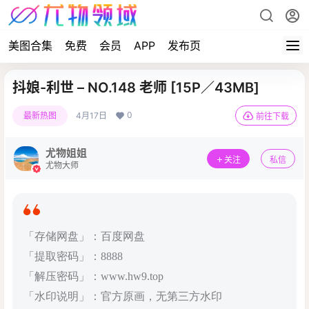
美图合集
免费
会员
APP
发布页
抖娘-利世 – NO.148 老师 [15P／43MB]
0
最新热图
4月17日
前往下载
尤物姐姐
关注
私信
尤物大师
「存储网盘」：百度网盘
「提取密码」：8888
「解压密码」：www.hw9.top
「水印说明」：官方原画，无第三方水印