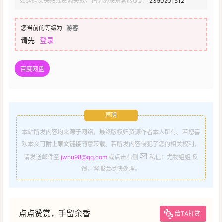
如遇购买失败或资源失效，请务必联系客服QQ：
2350201512
您当前的等级为
游客
请先
登录
百度网盘
声明
本站所发内容均来源于网络，最终版权归资源作者本人所有。若您喜
欢本文可
附上原文链接
随意转载。若所发内容侵犯了您的相关权利，
请发送邮件至
jwhu98@qq.com
或点击右侧
私信：尤物姐姐 反
馈，客服会尽快处理。
点点赞赏，手留余香
给TA打赏