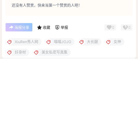
还没有人赞赏，快来当第一个赞赏的人吧！
0
0
海报分享
收藏
举报
XiuRen秀人网
喵喵JOJO
大长腿
女神
好身材
美女私密写真集
秀人专辑
秀人专辑
首页
菜单
会员
我的
美少女@丨秀人合集[已更18
娜娜子丨秀人合集[已更12期]
期]
2024-9-17 13:56:40
2024-9-19 14:30:12
0 条回复
文章作者
管理员
A
M
欢迎您，新朋友，感谢参与互动！
确认修改