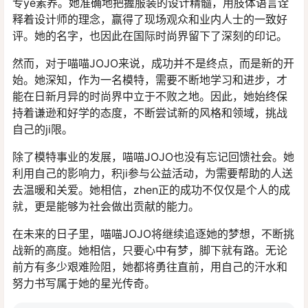
专ye素养。她准确地把握服装的设计精髓，用肢体语言诠
释着设计师的理念，赢得了现场观众和业内人士的一致好
评。她的名字，也因此在国际时尚界留下了深刻的印记。
然而，对于喵喵JOJO来说，成功并不是终点，而是新的开
始。她深知，作为一名模特，需要不断地学习和进步，才
能在日新月异的时尚界中立于不败之地。因此，她始终保
持着谦逊和好学的态度，不断尝试新的风格和领域，挑战
自己的ji限。
除了模特事业的发展，喵喵JOJO也没有忘记回馈社会。她
利用自己的影响力，积ji参与公益活动，为需要帮助的人送
去温暖和关爱。她相信，zhen正的成功不仅仅是个人的成
就，更是能够为社会做出贡献的能力。
在未来的日子里，喵喵JOJO将继续追逐她的梦想，不断挑
战新的高度。她相信，只要心中有梦，脚下就有路。无论
前方有多少艰难险阻，她都将勇往直前，用自己的汗水和
努力书写属于她的星光传奇。