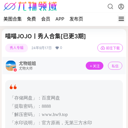
美图合集
免费
会员
APP
发布页
喵喵JOJO丨秀人合集[已更3期]
0
秀人专辑
24年9月17日
前往下载
尤物姐姐
关注
私信
尤物大师
「存储网盘」：百度网盘
「提取密码」：8888
「解压密码」：www.hw9.top
「水印说明」：官方原画，无第三方水印