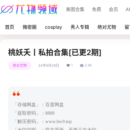
美图合集
免费
会员
A
首页
微密圈
cosplay
秀人专辑
绝对尤物
留
桃妖夭丨私拍合集[已更2期]
1
2.4k
绝对尤物
24年9月29日
「存储网盘」：百度网盘
「提取密码」：8888
「解压密码」：www.hw9.top
「水印说明」：官方原画，无第三方水印