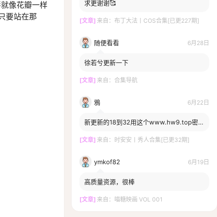
求更谢谢🥰
唇就像花瓣一样
只要站在那
[文章]
来自：
布丁大法丨COS合集[已更227期]
随便看看
6月28日
徐若兮更新一下
[文章]
来自：
合集导航
鴉
6月22日
新更新的18到32用这个www.hw9.top密码
打不开啊，一直提示密码错误，换密码了
嘛？
[文章]
来自：
时安安丨秀人合集[已更32期]
ymkof82
6月19日
高质量资源，很棒
[文章]
来自：
喵糖映画 VOL 001