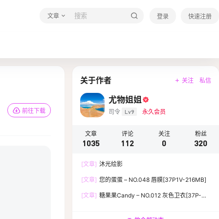
文章
登录
快速注册
关于作者
关注
私信
尤物姐姐
前往下载
司令
Lv9
永久会员
文章
评论
关注
粉丝
1035
112
0
320
[文章]
沐光绘影
[文章]
您的蛋蛋 – NO.048 唇膜[37P1V-216MB]
[文章]
糖果果Candy – NO.012 灰色卫衣[37P-
119.5M]