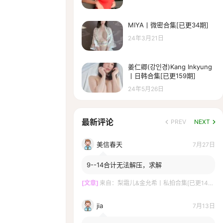
MIYA丨微密合集[已更34期]
24年3月21日
姜仁卿(강인경)Kang Inkyung
丨日韩合集[已更159期]
24年5月26日
最新评论
PREV
NEXT
美信春天
7月27日
9--14合计无法解压，求解
[文章]
来自：
梨霜儿&金允希丨私拍合集[已更14期]
jia
7月13日