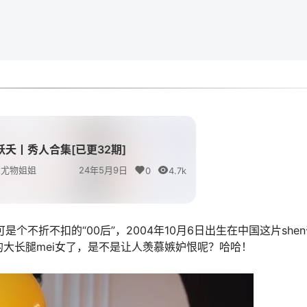
妖夭丨秀人合集[已更32期]
尤物姐姐
24年5月9日
0
4.7k
个不折不扣的“00后”，2004年10月6日出生在中国这片she
g的大长腿mei女了，是不是让人羡慕嫉妒恨呢？哈哈！