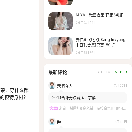
MIYA丨微密合集[已更34期]
24年3月21日
姜仁卿(강인경)Kang Inkyung
丨日韩合集[已更159期]
24年5月26日
最新评论
PREV
NEXT
美信春天
7月27日
衣架，穿什么都
准的模特身材？
9--14合计无法解压，求解
[文章]
来自：
梨霜儿&金允希丨私拍合集[已更14期]
jia
7月13日