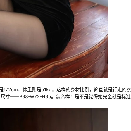
172cm，体重则是51kg。这样的身材比例，简直就是行走的
尺寸——B98-W72-H95。怎么样？是不是觉得她完全就是标