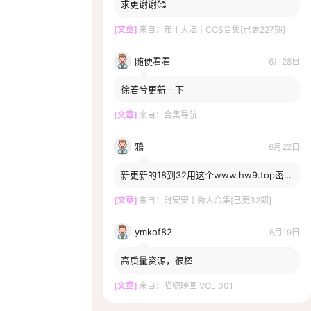
求更谢谢🥰
[文章]
来自：
布丁大法丨COS合集[已更227期]
随便看看
6月28日
徐若兮更新一下
[文章]
来自：
合集导航
鴉
6月22日
新更新的18到32用这个www.hw9.top密码
打不开啊，一直提示密码错误，换密码了
嘛？
[文章]
来自：
时安安丨秀人合集[已更32期]
ymkof82
6月19日
高质量资源，很棒
[文章]
来自：
喵糖映画 VOL 001