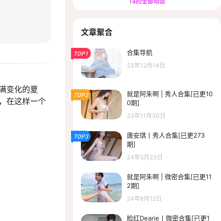
Ta的全部动态
文章聚合
合集导航
TOP1
23年12月14日
充满变化的夏
就是阿朱啊 | 秀人合集[已更10
TOP2
，在这样一个
0期]
23年11月30日
唐安琪丨秀人合集[已更273
TOP3
期]
24年5月23日
就是阿朱啊 | 微密合集[已更11
2期]
24年6月12日
脸红Dearie丨微密合集[已更1