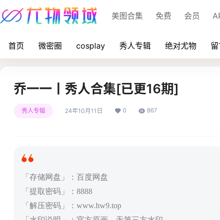
美图合集
免费
会员
A
首页
微密圈
cosplay
秀人专辑
绝对尤物
留
乔一一丨秀人合集[已更16期]
0
867
秀人专辑
24年10月11日
「存储网盘」：百度网盘
「提取密码」：8888
「解压密码」：www.hw9.top
「水印说明」：官方原画，无第三方水印