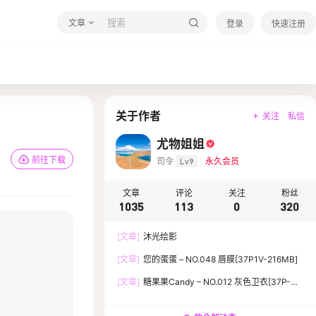
文章
登录
快速注册
关于作者
关注
私信
尤物姐姐
前往下载
司令
Lv9
永久会员
文章
评论
关注
粉丝
1035
113
0
320
[文章]
沐光绘影
[文章]
您的蛋蛋 – NO.048 唇膜[37P1V-216MB]
[文章]
糖果果Candy – NO.012 灰色卫衣[37P-
119.5M]