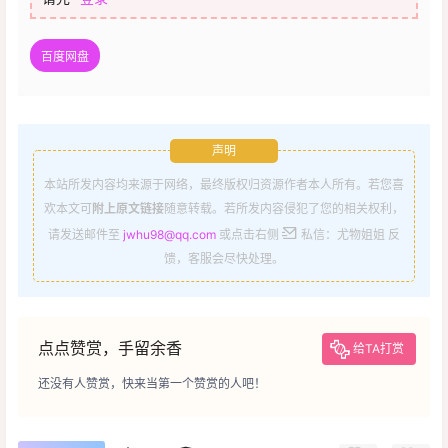
百度网盘
声明
本站所发内容均来源于网络，最终版权归资源作者本人所有。若您喜
欢本文可
附上原文链接
随意转载。若所发内容侵犯了您的相关权利，
请发送邮件至
jwhu98@qq.com
或点击右侧
私信：尤物姐姐 反
馈，客服会尽快处理。
点点赞赏，手留余香
给TA打赏
还没有人赞赏，快来当第一个赞赏的人吧！