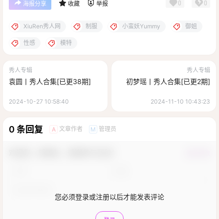
0
0
海报分享
收藏
举报
XiuRen秀人网
制服
小蛮妖Yummy
御姐
性感
模特
秀人专辑
秀人专辑
袁圆丨秀人合集[已更38期]
初梦瑶丨秀人合集[已更2期]
2024-10-27 10:58:40
2024-11-10 10:43:23
0 条回复
文章作者
管理员
A
M
欢迎您，新朋友，感谢参与互动！
确认修改
您必须登录或注册以后才能发表评论