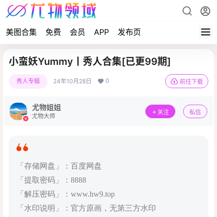
美图合集
免费
会员
APP
发布页
小蛮妖Yummy丨秀人合集[已更99期]
0
秀人专辑
24年10月28日
前往下载
尤物姐姐
关注
私信
尤物大师
「存储网盘」：百度网盘
「提取密码」：8888
「解压密码」：www.hw9.top
「水印说明」：官方原画，无第三方水印