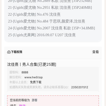
20·[Ugirls]爱尤物 No.2889 私欲 沈佳熹 [35P252MB]
21·[Ugirls]爱尤物 No.2951 私欲 沈佳熹 [35P240MB]
22·[Ugirls爱尤物] No.476 沈佳熹
23·[Ugirls爱尤物] No.484 于思琪,颜爱泽,沈佳熹
24·[Ugirls爱尤物] No.2007 沈佳熹 私欲 [35P+34.8MB]
25·[Ugirls尤果网] 2016.09.07 U207 沈佳熹
查看
下载权限
沈佳熹丨秀人合集[已更25期]
提取码：
8888
解压密码：
www.hw9.top
年度以上会员：
免费下载
如遇购买失败或资源失效，请务必联系客服QQ：
2350201512
您当前的等级为
游客
请先
登录