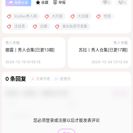
0
0
海报分享
收藏
举报
XiuRen秀人网
大尺度
大长腿
性感
沈佳熹
白嫩
美女私密写真集
秀人专辑
秀人专辑
娜露丨秀人合集[已更13期]
苏拉丨秀人合集[已更17期]
2024-12-19 10:55:18
2024-12-24 13:13:39
0 条回复
文章作者
管理员
A
M
欢迎您，新朋友，感谢参与互动！
确认修改
您必须登录或注册以后才能发表评论