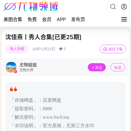
美图合集
免费
会员
APP
发布页
沈佳熹丨秀人合集[已更25期]
0
秀人专辑
24年12月23日
前往下载
尤物姐姐
关注
私信
尤物大师
「存储网盘」：百度网盘
「提取密码」：8888
「解压密码」：www.hw9.top
「水印说明」：官方原画，无第三方水印