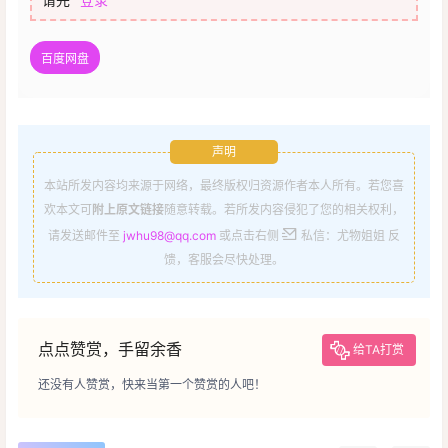
百度网盘
声明
本站所发内容均来源于网络，最终版权归资源作者本人所有。若您喜
欢本文可
附上原文链接
随意转载。若所发内容侵犯了您的相关权利，
请发送邮件至
jwhu98@qq.com
或点击右侧
私信：尤物姐姐 反
馈，客服会尽快处理。
点点赞赏，手留余香
给TA打赏
还没有人赞赏，快来当第一个赞赏的人吧！