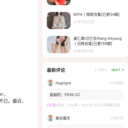
MIYA丨微密合集[已更34期]
24年3月21日
姜仁卿(강인경)Kang Inkyung
丨日韩合集[已更159期]
24年5月26日
最新评论
PREV
NEXT
mujytgre
17小时前
r，
姐姐的：P55K.CC
慕不已。最近，
[文章]
来自：
Yuki亭 – NO.031 2024冲绳夏日自拍册 心海泳装 [11P-68MB]
美信春天
7月27日