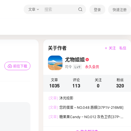
文章
登录
快速注册
关于作者
关注
私信
尤物姐姐
前往下载
司令
Lv9
永久会员
文章
评论
关注
粉丝
1035
113
0
320
[文章]
沐光绘影
[文章]
您的蛋蛋 – NO.048 唇膜[37P1V-216MB]
[文章]
糖果果Candy – NO.012 灰色卫衣[37P-
119.5M]