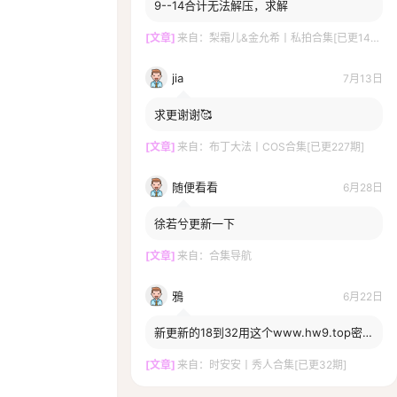
9--14合计无法解压，求解
[文章]
来自：
梨霜儿&金允希丨私拍合集[已更14期]
jia
7月13日
求更谢谢🥰
[文章]
来自：
布丁大法丨COS合集[已更227期]
随便看看
6月28日
徐若兮更新一下
[文章]
来自：
合集导航
鴉
6月22日
新更新的18到32用这个www.hw9.top密码
打不开啊，一直提示密码错误，换密码了
嘛？
[文章]
来自：
时安安丨秀人合集[已更32期]