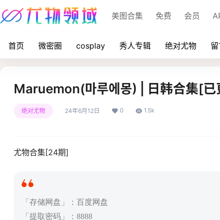
美图合集
免费
会员
A
首页
微密圈
cosplay
秀人专辑
绝对尤物
留
Maruemon(마루에몽) | 日韩合集[已
0
1.5k
绝对尤物
24年6月12日
尤物合集[24期]
「存储网盘」：百度网盘
「提取密码」：8888